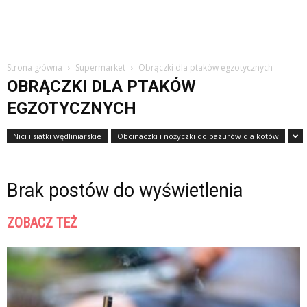
Strona główna
Supermarket
Obrączki dla ptaków egzotycznych
OBRĄCZKI DLA PTAKÓW
EGZOTYCZNYCH
Nici i siatki wędliniarskie
Obcinaczki i nożyczki do pazurów dla kotów
Brak postów do wyświetlenia
ZOBACZ TEŻ