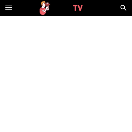
WizjaTV.pl