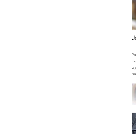
J
Pr
i 
wy
ro