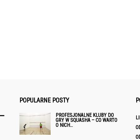
POPULARNE POSTY
P
PROFESJONALNE KLUBY DO
L
GRY W SQUASHA – CO WARTO
O NICH...
O
O