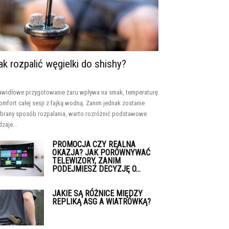
ak rozpalić węgielki do shishy?
awidłowe przygotowanie żaru wpływa na smak, temperaturę
komfort całej sesji z fajką wodną. Zanim jednak zostanie
brany sposób rozpalania, warto rozróżnić podstawowe
dzaje...
PROMOCJA CZY REALNA
OKAZJA? JAK PORÓWNYWAĆ
TELEWIZORY, ZANIM
PODEJMIESZ DECYZJĘ O...
JAKIE SĄ RÓŻNICE MIĘDZY
REPLIKĄ ASG A WIATRÓWKĄ?