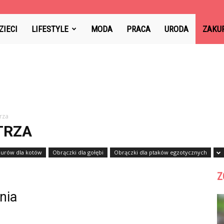
ZIECI
LIFESTYLE
MODA
PRACA
URODA
ZAKU
rza
TRZA
zurów dla kotów
Obrączki dla gołębi
Obrączki dla ptaków egzotycznych
Z
nia