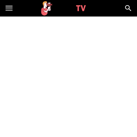
WizjaTV.pl