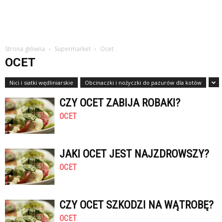
Strona główna
Supermarket
Ocet
OCET
Nici i siatki wędliniarskie
Obcinaczki i nożyczki do pazurów dla kotów
CZY OCET ZABIJA ROBAKI?
OCET
JAKI OCET JEST NAJZDROWSZY?
OCET
CZY OCET SZKODZI NA WĄTROBĘ?
OCET