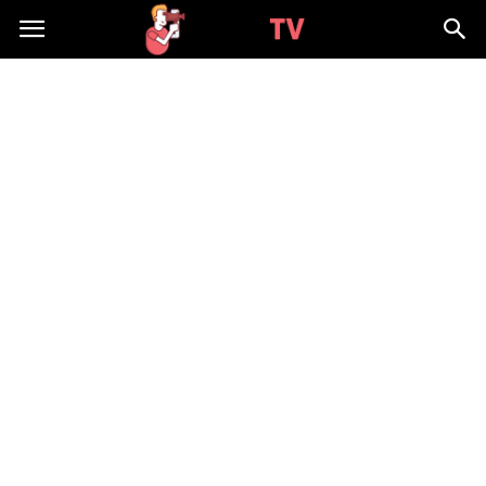
WizjaTV.pl