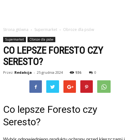
Strona główna
Supermarket
Obroże dla psów
Supermarket
Obroże dla psów
CO LEPSZE FORESTO CZY
SERESTO?
Przez
Redakcja
-
25 grudnia 2024
936
0
Co lepsze Foresto czy
Seresto?
Wybór odpowiedniego produktu ochrony przed kleszczami i