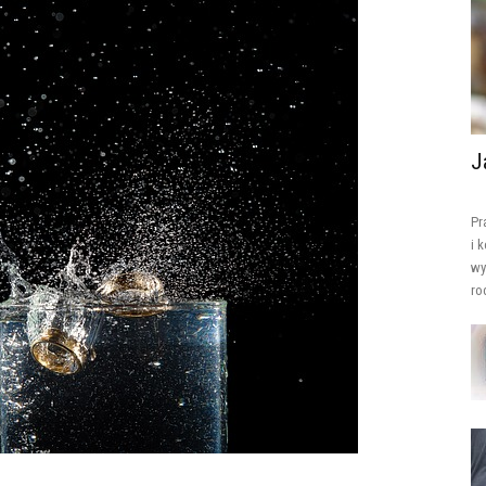
J
Pr
i 
wy
ro