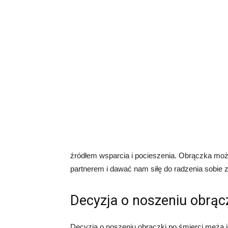
źródłem wsparcia i pocieszenia. Obrączka może
partnerem i dawać nam siłę do radzenia sobie z
Decyzja o noszeniu obrąc
Decyzja o noszeniu obrączki po śmierci męża j