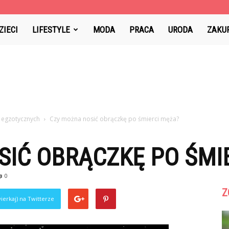
ZIECI
LIFESTYLE
MODA
PRACA
URODA
ZAKU
 egzotycznych
Czy można nosić obrączkę po śmierci męża?
IĆ OBRĄCZKĘ PO ŚMI
0
Z
ierkaj) na Twitterze