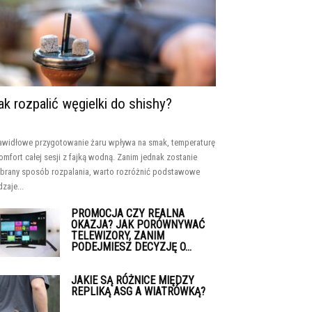
ak rozpalić węgielki do shishy?
awidłowe przygotowanie żaru wpływa na smak, temperaturę
komfort całej sesji z fajką wodną. Zanim jednak zostanie
brany sposób rozpalania, warto rozróżnić podstawowe
dzaje...
PROMOCJA CZY REALNA
OKAZJA? JAK PORÓWNYWAĆ
TELEWIZORY, ZANIM
PODEJMIESZ DECYZJĘ O...
JAKIE SĄ RÓŻNICE MIĘDZY
REPLIKĄ ASG A WIATRÓWKĄ?