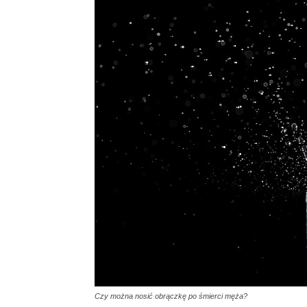
Czy można nosić obrączkę po śmierci męża?