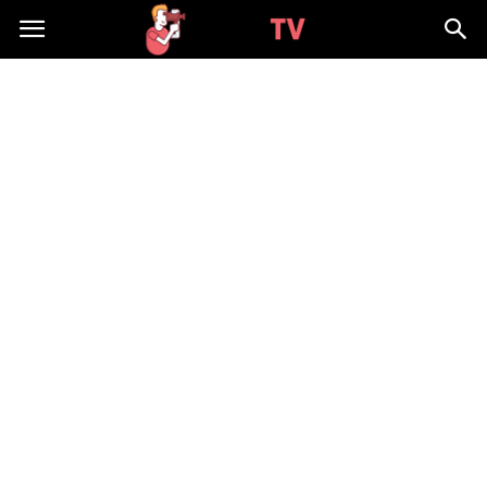
WizjaTV.pl