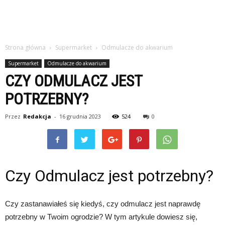
Strona główna
Supermarket
Odmulacze do akwarium
Supermarket
Odmulacze do akwarium
CZY ODMULACZ JEST
POTRZEBNY?
Przez
Redakcja
-
16 grudnia 2023
524
0
Czy Odmulacz jest potrzebny?
Czy zastanawiałeś się kiedyś, czy odmulacz jest naprawdę
potrzebny w Twoim ogrodzie? W tym artykule dowiesz się,