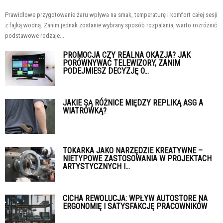
Prawidłowe przygotowanie żaru wpływa na smak, temperaturę i komfort całej sesji
z fajką wodną. Zanim jednak zostanie wybrany sposób rozpalania, warto rozróżnić
podstawowe rodzaje...
PROMOCJA CZY REALNA OKAZJA? JAK
PORÓWNYWAĆ TELEWIZORY, ZANIM
PODEJMIESZ DECYZJĘ O...
JAKIE SĄ RÓŻNICE MIĘDZY REPLIKĄ ASG A
WIATRÓWKĄ?
TOKARKA JAKO NARZĘDZIE KREATYWNE –
NIETYPOWE ZASTOSOWANIA W PROJEKTACH
ARTYSTYCZNYCH I...
CICHA REWOLUCJA: WPŁYW AUTOSTORE NA
ERGONOMIĘ I SATYSFAKCJĘ PRACOWNIKÓW