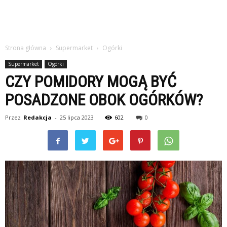
Strona główna
Supermarket
Ogórki
Supermarket
Ogórki
CZY POMIDORY MOGĄ BYĆ
POSADZONE OBOK OGÓRKÓW?
Przez
Redakcja
-
25 lipca 2023
602
0