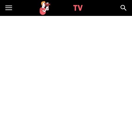
WizjaTV.pl