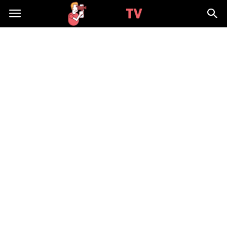
WizjaTV.pl