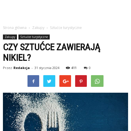
Strona główna
Zakupy
Sztućce turystyczne
Zakupy
Sztućce turystyczne
CZY SZTUĆCE ZAWIERAJĄ
NIKIEL?
Przez
Redakcja
-
31 stycznia 2024
411
0