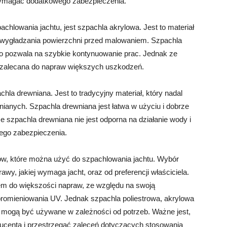
ymagać dodatkowego zabezpieczenia.
hlowania jachtu, jest szpachla akrylowa. Jest to materiał
do wygładzania powierzchni przed malowaniem. Szpachla
 co pozwala na szybkie kontynuowanie prac. Jednak ze
t zalecana do napraw większych uszkodzeń.
hla drewniana. Jest to tradycyjny materiał, który nadal
ianych. Szpachla drewniana jest łatwa w użyciu i dobrze
 szpachla drewniana nie jest odporna na działanie wody i
ego zabezpieczenia.
łów, które można użyć do szpachlowania jachtu. Wybór
wy, jakiej wymaga jacht, oraz od preferencji właściciela.
m do większości napraw, ze względu na swoją
promieniowania UV. Jednak szpachla poliestrowa, akrylowa
i mogą być używane w zależności od potrzeb. Ważne jest,
ducenta i przestrzegać zaleceń dotyczących stosowania