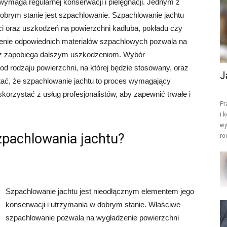
wymaga regularnej konserwacji i pielęgnacji. Jednym z
brym stanie jest szpachlowanie. Szpachlowanie jachtu
ci oraz uszkodzeń na powierzchni kadłuba, pokładu czy
enie odpowiednich materiałów szpachlowych pozwala na
az zapobiega dalszym uszkodzeniom. Wybór
d rodzaju powierzchni, na której będzie stosowany, oraz
J
ać, że szpachlowanie jachtu to proces wymagający
skorzystać z usług profesjonalistów, aby zapewnić trwałe i
Pr
i 
wy
zpachlowania jachtu?
ro
Szpachlowanie jachtu jest nieodłącznym elementem jego
konserwacji i utrzymania w dobrym stanie. Właściwe
szpachlowanie pozwala na wygładzenie powierzchni