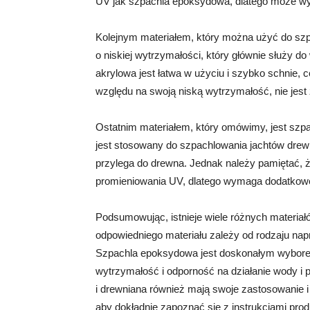
UV jak szpachla epoksydowa, dlatego może w
Kolejnym materiałem, który można użyć do szpac
o niskiej wytrzymałości, który głównie służy 
akrylowa jest łatwa w użyciu i szybko schnie,
względu na swoją niską wytrzymałość, nie jes
Ostatnim materiałem, który omówimy, jest szpac
jest stosowany do szpachlowania jachtów drewn
przylega do drewna. Jednak należy pamiętać, że
promieniowania UV, dlatego wymaga dodatkow
Podsumowując, istnieje wiele różnych materia
odpowiedniego materiału zależy od rodzaju napra
Szpachla epoksydowa jest doskonałym wybore
wytrzymałość i odporność na działanie wody i 
i drewniana również mają swoje zastosowanie 
aby dokładnie zapoznać się z instrukcjami pro