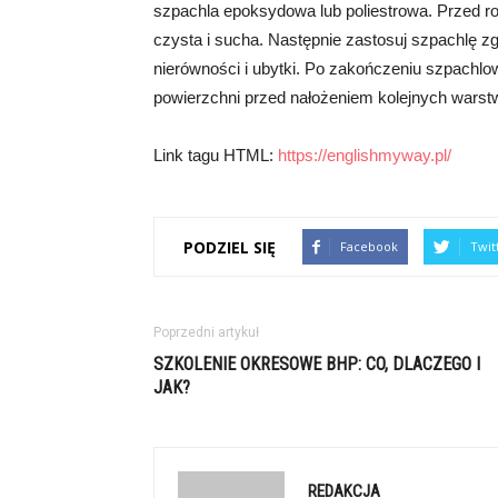
szpachla epoksydowa lub poliestrowa. Przed ro
czysta i sucha. Następnie zastosuj szpachlę z
nierówności i ubytki. Po zakończeniu szpachlo
powierzchni przed nałożeniem kolejnych warstw 
Link tagu HTML:
https://englishmyway.pl/
PODZIEL SIĘ
Facebook
Twit
Poprzedni artykuł
SZKOLENIE OKRESOWE BHP: CO, DLACZEGO I
JAK?
REDAKCJA