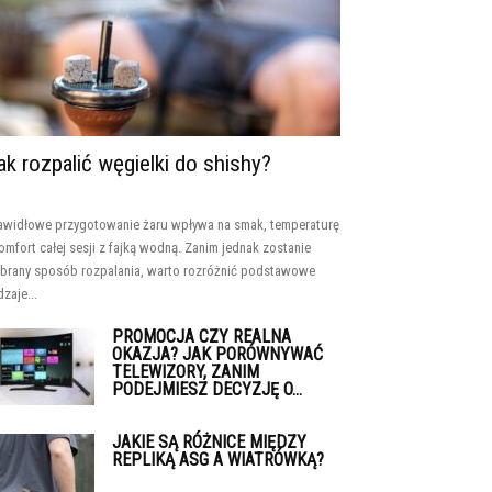
ak rozpalić węgielki do shishy?
awidłowe przygotowanie żaru wpływa na smak, temperaturę
komfort całej sesji z fajką wodną. Zanim jednak zostanie
brany sposób rozpalania, warto rozróżnić podstawowe
dzaje...
PROMOCJA CZY REALNA
OKAZJA? JAK PORÓWNYWAĆ
TELEWIZORY, ZANIM
PODEJMIESZ DECYZJĘ O...
JAKIE SĄ RÓŻNICE MIĘDZY
REPLIKĄ ASG A WIATRÓWKĄ?