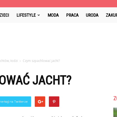
ZIECI
LIFESTYLE
MODA
PRACA
URODA
ZAKU
chtów, łodzi
Czym szpachlować jacht?
OWAĆ JACHT?
Z
ierkaj) na Twitterze