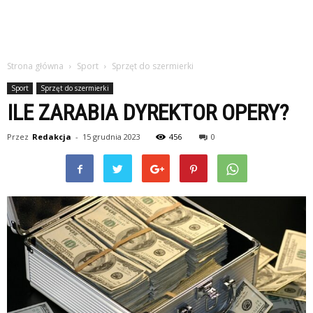
Strona główna
Sport
Sprzęt do szermierki
Sport
Sprzęt do szermierki
ILE ZARABIA DYREKTOR OPERY?
Przez
Redakcja
-
15 grudnia 2023
456
0