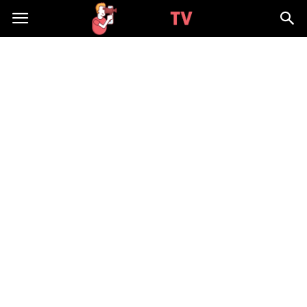
WizjaTV.pl