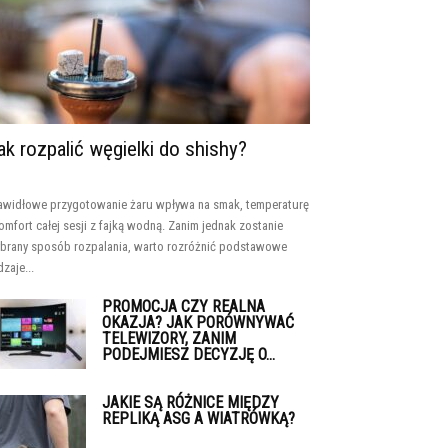
ak rozpalić węgielki do shishy?
awidłowe przygotowanie żaru wpływa na smak, temperaturę
komfort całej sesji z fajką wodną. Zanim jednak zostanie
brany sposób rozpalania, warto rozróżnić podstawowe
dzaje...
PROMOCJA CZY REALNA
OKAZJA? JAK PORÓWNYWAĆ
TELEWIZORY, ZANIM
PODEJMIESZ DECYZJĘ O...
JAKIE SĄ RÓŻNICE MIĘDZY
REPLIKĄ ASG A WIATRÓWKĄ?