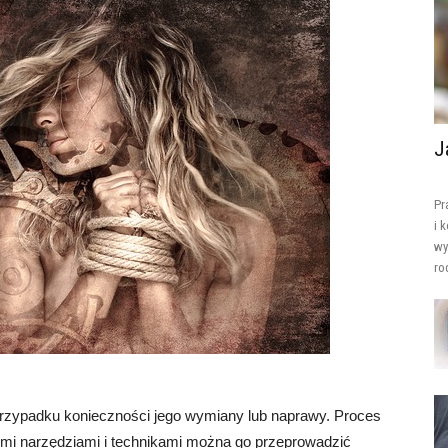
J
Pr
i 
wy
ro
rzypadku konieczności jego wymiany lub naprawy. Proces
mi narzędziami i technikami można go przeprowadzić