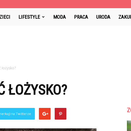
ZIECI
LIFESTYLE
MODA
PRACA
URODA
ZAKU
ć łożysko?
Ć ŁOŻYSKO?
Z
ierkaj) na Twitterze