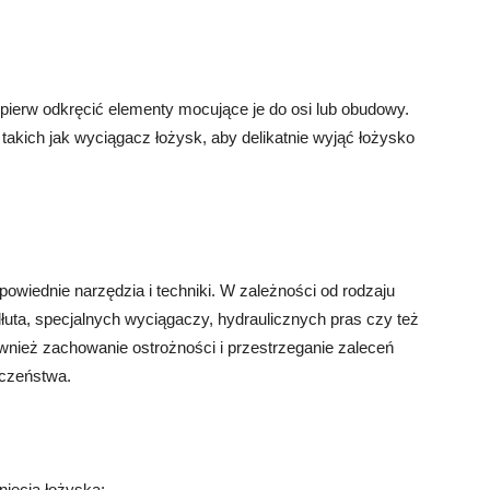
pierw odkręcić elementy mocujące je do osi lub obudowy.
akich jak wyciągacz łożysk, aby delikatnie wyjąć łożysko
wiednie narzędzia i techniki. W zależności od rodzaju
dłuta, specjalnych wyciągaczy, hydraulicznych pras czy też
ównież zachowanie ostrożności i przestrzeganie zaleceń
eczeństwa.
nięcia łożyska: