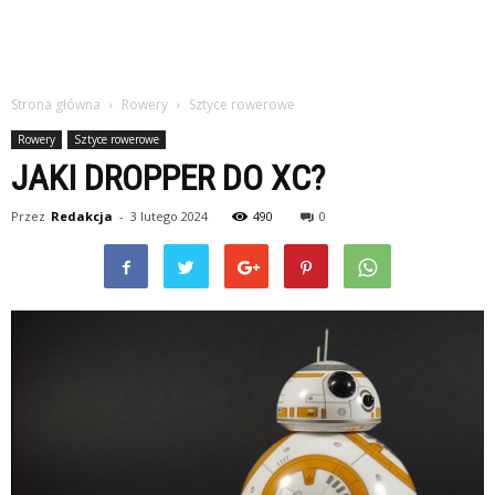
Strona główna
Rowery
Sztyce rowerowe
Rowery
Sztyce rowerowe
JAKI DROPPER DO XC?
Przez
Redakcja
-
3 lutego 2024
490
0