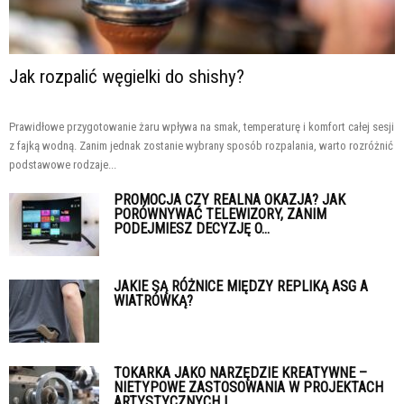
Jak rozpalić węgielki do shishy?
Prawidłowe przygotowanie żaru wpływa na smak, temperaturę i komfort całej sesji
z fajką wodną. Zanim jednak zostanie wybrany sposób rozpalania, warto rozróżnić
podstawowe rodzaje...
PROMOCJA CZY REALNA OKAZJA? JAK
PORÓWNYWAĆ TELEWIZORY, ZANIM
PODEJMIESZ DECYZJĘ O...
JAKIE SĄ RÓŻNICE MIĘDZY REPLIKĄ ASG A
WIATRÓWKĄ?
TOKARKA JAKO NARZĘDZIE KREATYWNE –
NIETYPOWE ZASTOSOWANIA W PROJEKTACH
ARTYSTYCZNYCH I...