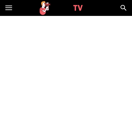
WizjaTV.pl