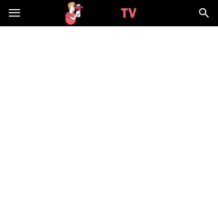
WizjaTV.pl