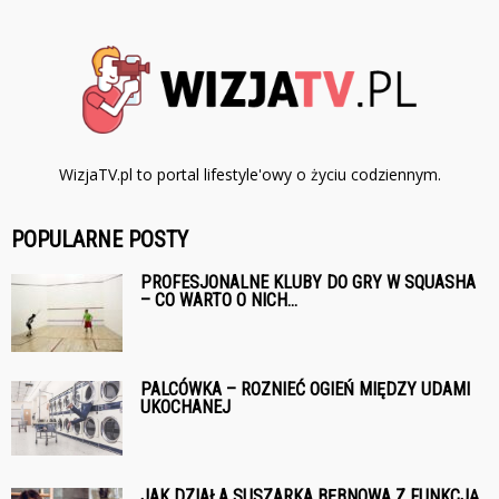
WizjaTV.pl to portal lifestyle'owy o życiu codziennym.
POPULARNE POSTY
PROFESJONALNE KLUBY DO GRY W SQUASHA
– CO WARTO O NICH...
PALCÓWKA – ROZNIEĆ OGIEŃ MIĘDZY UDAMI
UKOCHANEJ
JAK DZIAŁA SUSZARKA BĘBNOWA Z FUNKCJĄ