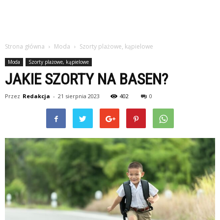
Strona główna
Moda
Szorty plażowe, kąpielowe
Moda
Szorty plażowe, kąpielowe
JAKIE SZORTY NA BASEN?
Przez
Redakcja
-
21 sierpnia 2023
402
0