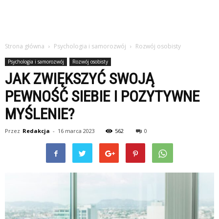
Strona główna
Psychologia i samorozwój
Rozwój osobisty
Psychologia i samorozwój
Rozwój osobisty
JAK ZWIĘKSZYĆ SWOJĄ
PEWNOŚĆ SIEBIE I POZYTYWNE
MYŚLENIE?
Przez
Redakcja
-
16 marca 2023
562
0