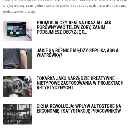
z fajką wodną. Zanim jednak zostanie wybrany sposób rozpalania, warto rozróżnić
podstawowe rodzaje...
PROMOCJA CZY REALNA OKAZJA? JAK
PORÓWNYWAĆ TELEWIZORY, ZANIM
PODEJMIESZ DECYZJĘ O...
JAKIE SĄ RÓŻNICE MIĘDZY REPLIKĄ ASG A
WIATRÓWKĄ?
TOKARKA JAKO NARZĘDZIE KREATYWNE –
NIETYPOWE ZASTOSOWANIA W PROJEKTACH
ARTYSTYCZNYCH I...
CICHA REWOLUCJA: WPŁYW AUTOSTORE NA
ERGONOMIĘ I SATYSFAKCJĘ PRACOWNIKÓW