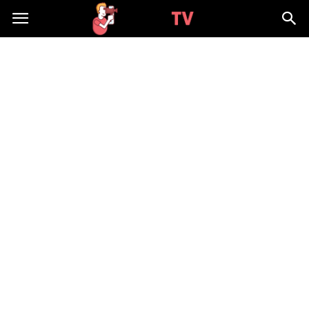
WizjaTV.pl