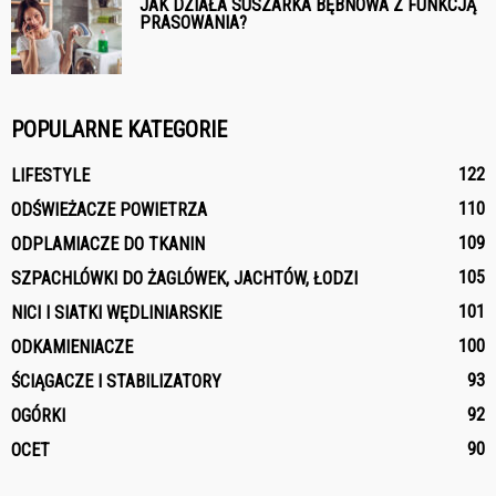
JAK DZIAŁA SUSZARKA BĘBNOWA Z FUNKCJĄ
PRASOWANIA?
POPULARNE KATEGORIE
122
LIFESTYLE
110
ODŚWIEŻACZE POWIETRZA
109
ODPLAMIACZE DO TKANIN
105
SZPACHLÓWKI DO ŻAGLÓWEK, JACHTÓW, ŁODZI
101
NICI I SIATKI WĘDLINIARSKIE
100
ODKAMIENIACZE
93
ŚCIĄGACZE I STABILIZATORY
92
OGÓRKI
90
OCET